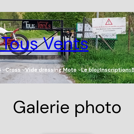
 Tous Vents
6
Cross
Vide dressing Moto
Le blo
g
Inscription
s
Galerie photo